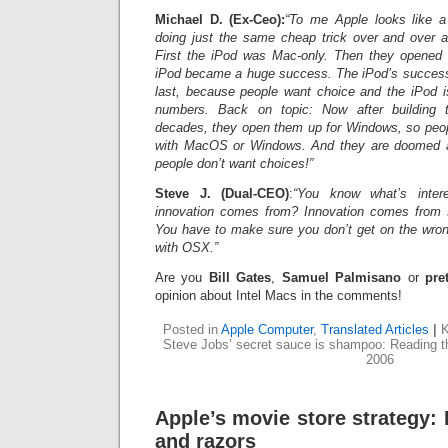
Michael D. (Ex-Ceo):
“To me Apple looks like a
doing just the same cheap trick over and over 
First the iPod was Mac-only. Then they opened 
iPod became a huge success. The iPod’s success, 
last, because people want choice and the iPod i
numbers. Back on topic: Now after building
decades, they open them up for Windows, so peop
with MacOS or Windows. And they are doomed
people don’t want choices!”
Steve J. (Dual-CEO)
:
“You know what’s inter
innovation comes from? Innovation comes from
You have to make sure you don’t get on the wrong 
with OSX.”
Are you
Bill Gates
,
Samuel Palmisano
or
pre
opinion about Intel Macs in the comments!
Posted in
Apple Computer
,
Translated Articles
|
K
Steve Jobs’ secret sauce is shampoo: Reading t
2006
Apple’s movie store strategy:
and razors