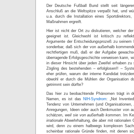
Der Deutsche Fußball Bund stellt seit länger
Anschluß an die Weltspitze verpaßt hat, und wü
u.a. durch die Installation eines Sportdirektors
Maßnahmen ergreift.
Hier ist nicht der Ort zu diskutieren, welcher d
geeignet ist. Gleichwohl ist kritisch zu refle
Argumente der Entscheidungsprozeß zu seinem Er
sonderbar, daß sich der von außerhalb kommende
rechtfertigen muß, daß er der Aufgabe gewachse
überragende Erfolgsgeschichte verweisen kann, wä
in dieser Hinsicht über jeden Zweifel erhaben zu 
Zögling des bestehenden – erfolglosen!! – Sys
eher prüfen, warum der interne Kandidat trotzde
obwohl er durch die Mühlen der Organisation d
getrimmt sein dürfte?
Das hier zu beobachtende Phänomen trägt in d
Namen, es ist das
NIH-Syndrom
: „Not Invente
Tendenz von Unternehmen (und Organisationen, 
Anregungen, Ideen oder auch Denkmuster von au
schätzen,
weil sie von außerhalb kommen
. Im Ke
irrationale
Abwehrhaltung, die aber mit rationalen G
wird, denn zu einem halbwegs komplexen Sachv
scheinbar rationale Gründe finden, mit denen s