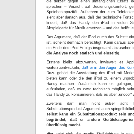
die derzeit gegen einen umfänglichen Ersatz 
sprechen – Verzicht auf Bedienungskomfort, ger
Speicherkapazität, Aufzehren der zum Telefonie
sieht aber danach aus, daß der technische Fortsch
lindert, daß das Handy den iPod in vielen Si
Abspielgerät für Musik ersetzen – und das heißt le
Das Argument, daß der iPod durch das Substituti
ist, scheint demnach berechtigt. Kann daraus ab
ein Ende des iPod Erfolgs insgesamt abzusehen 
die Analyse noch statisch und einseitig.
Erstens bleibt abzuwarten, inwieweit es Ap
weiterzuentwickeln,
daß er in den Augen des Kunde
Dazu gehört die Ausstattung des iPod mit Merkm
bieten kann oder die den iPod zu einem unprob
Handy machen. Zusätzlich kann es gelingen
aufzuladen, daß es zwar technisch möglich sei
das Handy zu konsumieren, daß es aber „uncool“ 
Zweitens darf man nicht außer acht 
Substitutionsprodukt-Argument auch spiegelbildli
selbst kann ein Substitutionsprodukt sein un
begründet, daß er andere Gerätekategorie
überflüssig macht.
Hier zeigt sich die zweite Stoßrichtung in der