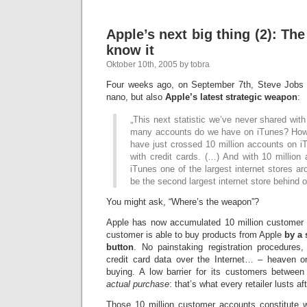
Apple’s next big thing (2): Th
know it
Oktober 10th, 2005 by tobra
Four weeks ago, on September 7th, Steve Jobs u
nano, but also
Apple’s latest strategic weapon
:
„This next statistic we’ve never shared wi
many accounts do we have on iTunes? Ho
have just crossed 10 million accounts on 
with credit cards. (…) And with 10 million
iTunes one of the largest internet stores 
be the second largest internet store behind 
You might ask, “Where’s the weapon”?
Apple has now accumulated 10 million customer 
customer is able to buy products from Apple
by a 
button
. No painstaking registration procedures
credit card data over the Internet… – heaven o
buying. A low barrier for its customers betwee
actual purchase
: that’s what every retailer lusts aft
Those 10 million customer accounts constitute