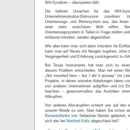
NIH-Syndrom –
überspielen
läßt.
Die tieferen Ursachen für das NIH-Syn
Unternehmenskultur-Diskussion zuordnen: 
Orientierungs- und Wertesystem aus, das ihnen I
einer stets unsicheren Welt stiftet. N
Orientierungssystem in Teilen in Frage stellen und
entlarven könnten, werden abgestoßen.
Wie aber kann man sich dann trotzdem für Einfl
kann man auf Neues mit Neugier zugehen, ohne d
Vergangenheit und Erfahrung zurückgesetzt zu füh
Bei Texas Instruments hat man sich zu eine
diesem Problem entschieden. Man rief einen W
„Not invented here – but I did it anyway“
ins Leb
Projekte, in denen einzelne Abteilungen Ideen vo
von anderen Unternehmen aufgriffen und mit Er
brachten – gewissermaßen das Ausloben einer 
Abkupfern.
Von anderen Abzukupfern scheint uns auf den ers
unserer Würde zu sein. Aber haben Sie schon ei
Bananenflanke
von Sebastian Deisler gelästert, 
sich das bei
Manfred Kaltz
abgeschaut hat?