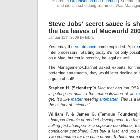
Posted in
Organisation und Führung
|
Kommentare
und die Entscheidung Sammer: Was Manager 
Steve Jobs’ secret sauce is 
the tea leaves of Macworld 20
Januar 11th, 2006 by tobra
Yesterday the
yet-dropped
bomb exploded: Apple
Intel processors. Starting today it’s not only poss
on a Mac, but could possibly be legal as well .
The Management-Channel asked experts for the
preferring statements, they would later decline t
a grain of salt!
Stephen H. (Scientist):
“A Mac that can run OSX
is getting as near to the materialization of an
o
get. It’s like
matter
meeting
antimatter
. This is a
the history of science.”
William P. & James G. (Famous Founders):
shampoo formula of product development, the fam
selling just shampoo or a separate conditioner, t
conditioner combined. Just buy a Mac and you c
Two computers for the price of one! If that’s not a t