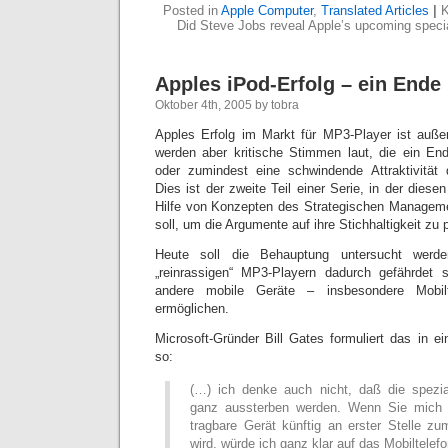
Posted in
Apple Computer
,
Translated Articles
|
K
Did Steve Jobs reveal Apple’s upcoming speci
Apples iPod-Erfolg – ein Ende i
Oktober 4th, 2005 by tobra
Apples Erfolg im Markt für MP3-Player ist auße
werden aber kritische Stimmen laut, die ein E
oder zumindest eine schwindende Attraktivität
Dies ist der zweite Teil einer Serie, in der diese
Hilfe von Konzepten des Strategischen Manage
soll, um die Argumente auf ihre Stichhaltigkeit zu 
Heute soll die Behauptung untersucht werd
„reinrassigen“ MP3-Playern dadurch gefährdet
andere mobile Geräte – insbesondere Mobil
ermöglichen.
Microsoft-Gründer Bill Gates formuliert das in 
so:
(…) ich denke auch nicht, daß die spezial
ganz aussterben werden. Wenn Sie mich 
tragbare Gerät künftig an erster Stelle z
wird, würde ich ganz klar auf das Mobiltelefo