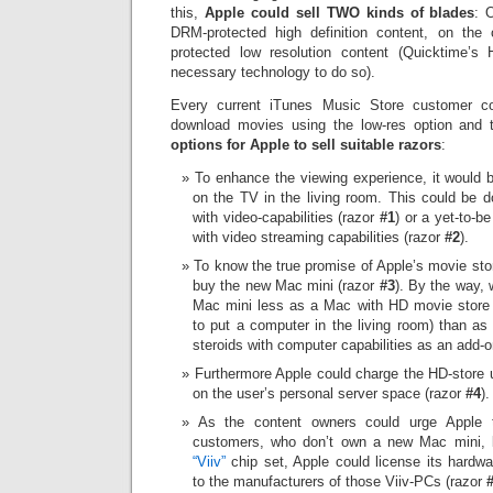
this,
Apple could sell TWO kinds of blades
: 
DRM-protected high definition content, on the
protected low resolution content (Quicktime’s
necessary technology to do so).
Every current iTunes Music Store customer co
download movies using the low-res option and
options for Apple to sell suitable razors
:
To enhance the viewing experience, it would 
on the TV in the living room. This could be 
with video-capabilities (razor
#1
) or a yet-to-b
with video streaming capabilities (razor
#2
).
To know the true promise of Apple’s movie st
buy the new Mac mini (razor
#3
). By the way,
Mac mini less as a Mac with HD movie store 
to put a computer in the living room) than as
steroids with computer capabilities as an add-o
Furthermore Apple could charge the HD-store 
on the user’s personal server space (razor
#4
).
As the content owners could urge Apple 
customers, who don’t own a new Mac mini, 
“Viiv”
chip set, Apple could license its hardw
to the manufacturers of those Viiv-PCs (razor